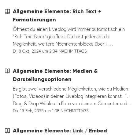
Allgemeine Elemente: Rich Text +
Formatierungen
Öffnest du einen Liveblog wird immer automatisch ein
"Rich Text Block" geöffnet. Du hast jederzeit die
Möglichkeit, weitere Nachrichtenblöcke über +
Allgemeine Elemente und "Rich Text" hinzuzufügen und
Di, 8 Okt, 2024 um 2:34 NACHMITTAGS
kannst diese auch wieder löschen. Schreibe deinen Text
in das Nachrichtenfeld und nutze die verschiedenen
Allgemeine Elemente: Medien &
Bearbeitungsoptionen. Folgende Formatierungsoptionen
Darstellungsoptionen
hast du im Rich Text Block: - Fett - Kursiv -
Durchgestrichen - Unterstrichen - Link - Überschrift - Liste
Es gibt zwei verschiedene Möglichkeiten, wie du Medien
- Nummerierte Liste - Blockzitat - Anführungszeichen
(Fotos, Videos) in deinen Liveblog integrieren kannst. 1.
einfügen
Drag & Drop Wähle ein Foto von deinem Computer und
ziehe es ganz einfach per Drag & Drop in den
Do, 13 Feb, 2025 um 1:08 NACHMITTAGS
Editorbereich deines geöffneten Liveblogs. Es ist egal,
welcher Block geöffnet ist – du kannst das Bild im
Allgemeine Elemente: Link / Embed
kompletten Editorbereich ablegen. Wenn das Bild