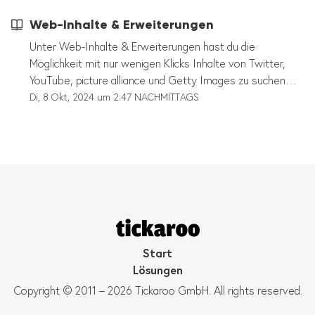
entscheiden, ob sie den Inhalt anzeigen möchten oder
Soundcloud uvm.). Vollständige Liste anzeigen
Web-Inhalte & Erweiterungen
nicht.
(Kontaktiere uns, sollte ein gewünschter Anbieter noch
nicht dabei sein)
Unter Web-Inhalte & Erweiterungen hast du die
Möglichkeit mit nur wenigen Klicks Inhalte von Twitter,
YouTube, picture alliance und Getty Images zu suchen
und in deinem Liveblog zu posten. Solltest du dir noch
Di, 8 Okt, 2024 um 2:47 NACHMITTAGS
weitere Web-Inhalte & Erweiterungen für unseren Editor
wünschen, melde dich gerne bei deinem Tickaroo
Ansprechpartner oder bei unserem Support
(support@tickaroo.com). Info: Instagram und Facebook
können aktuell nicht als direkter Zugriff zum Editor
hinzugefügt werden.
Start
Lösungen
Copyright © 2011 – 2026 Tickaroo GmbH. All rights reserved.