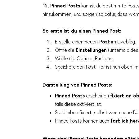
Mit
Pinned Posts
kannst du bestimmte Posts 
hinzukommen, und sorgen so dafür, dass wicht
So erstellst du einen Pinned Post:
Erstelle einen neuen
Post
im Liveblog.
Öffne die
Einstellungen
(unterhalb des 
Wähle die Option
„Pin“
aus.
Speichere den Post – er ist nun oben im L
Darstellung von Pinned Posts:
Pinned Posts
erscheinen
fixiert an o
falls diese aktiviert ist.
Sie bleiben fixiert, selbst wenn neue B
Pinned Posts können auch
farblich he
Wann sind Pinned Posts besonders nützli