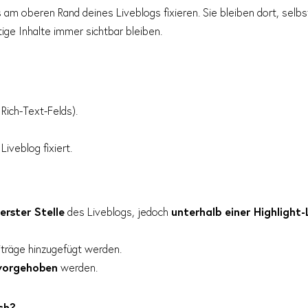
am oberen Rand deines Liveblogs fixieren. Sie bleiben dort, selb
ige Inhalte immer sichtbar bleiben.
Rich-Text-Felds).
iveblog fixiert.
berster Stelle
des Liveblogs, jedoch
unterhalb einer Highlight-
eiträge hinzugefügt werden.
rvorgehoben
werden.
ch?